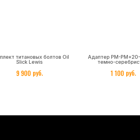
плект титановых болтов Oil
Адаптер PM-PM+20-
Slick Lewis
темно-серебрис
руб.
руб.
9 900
1 100