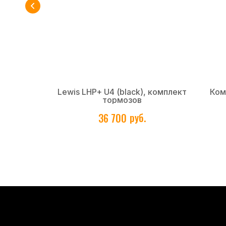
ерный
Lewis LHP+ U4 (black), комплект
Ком
тормозов
руб.
36 700