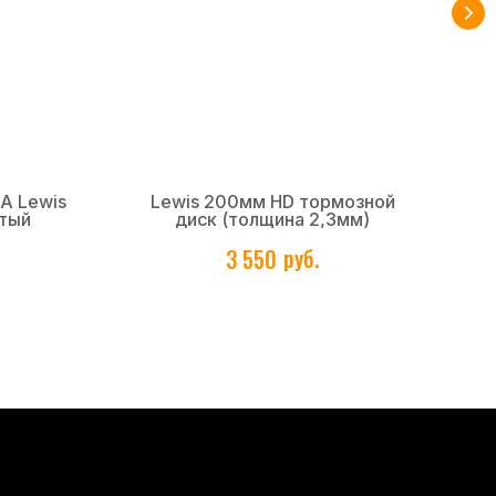
A Lewis
Lewis 200мм HD тормозной
За
тый
диск (толщина 2,3мм)
руб.
3 550