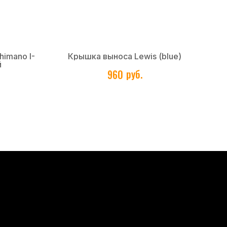
himano I-
Крышка выноса Lewis (blue)
L
й
руб.
960