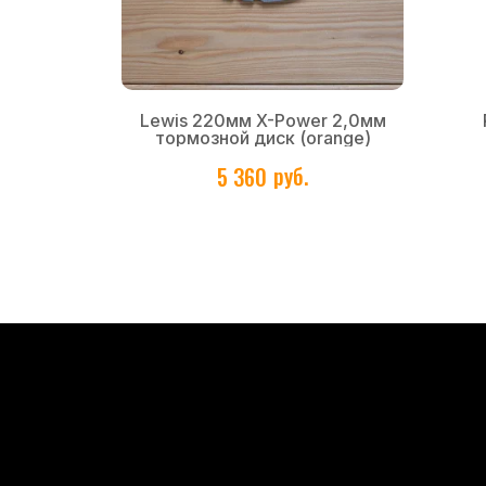
50мм (под
Lewis 220мм X-Power 2,0мм
ный
тормозной диск (orange)
руб.
5 360