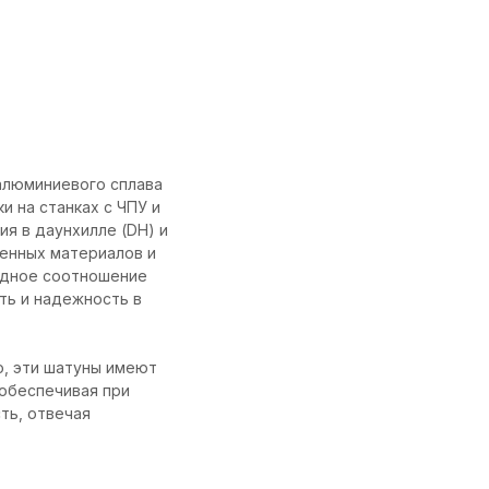
алюминиевого сплава
 на станках с ЧПУ и
я в даунхилле (DH) и
венных материалов и
одное соотношение
ть и надежность в
о, эти шатуны имеют
 обеспечивая при
ть, отвечая