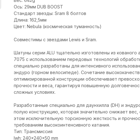
Вес: 642g
Ось: 29мм DUB BOOST
Стандарт звезды: Sram 8 болтов
Длина: 162,5мм
Цвет: Nebula (космическая туманность)
Совместимы с звездами Lewis и Sram.
Шатуны серии ALU тщательно изготовлены из кованого 
7075 с использованием передовых технологий обработки
специально разработаны для интенсивного использовани
эндуро (горном велосипеде). Сочетание высококачест
оптимизированной конструкции обеспечивает превосх
прочности и веса, гарантируя повышенную долговечнос
сложных условиях.
Разработанные специально для даунхилла (DH) и эндур
полую конструкцию, которая значительно снижает вес,
этом исключительную торсионную жесткость и прочнос
требованиям высокоинтенсивного катания.
Тип: Трансмиссия
lwh: 240x240x50 mm