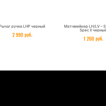
Рычаг ручки LHP черный
Матчмейкер LH/LV – S
Spec II черны
руб.
2 990
руб.
1 200