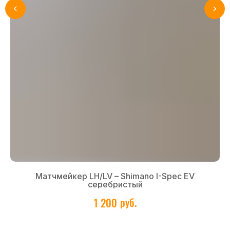
Главная
Все товары
Flowbike
Lewis
О нас
Покупателям
Политика конфиденциальности
Матчмейкер LH/LV – Shimano I-Spec EV
серебристый
руб.
1 200