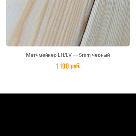
Матчмейкер LH/LV — Sram черный
руб.
1 100
Главная
Все товары
Flowbike
Lewis
О нас
Покупателям
Политика конфиденциальности
Полное или частичное копирование материалов сайта, включая тексты,
изображения, дизайн и графические элементы, без письменного