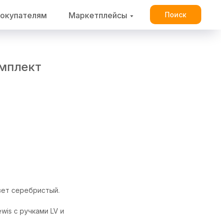
окупателям
Маркетплейсы
Поиск
комплект
цвет серебристый.
wis с ручками LV и