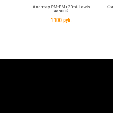
я черная
Адаптер PM-PM+20-A Lewis
Фи
черный
руб.
1 100