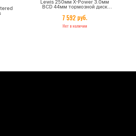
Lewis 250мм X-Power 3.0мм
BCD 44мм тормозной диск
ntered
Коло
(black)
s
руб.
7 592
Нет в наличии