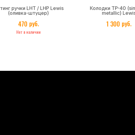
тинг ручки LHT / LHP Lewis
Колодки TP-40 (si
(оливка-штуцер)
metallic) Lewi
руб.
руб.
470
1 300
Нет в наличии