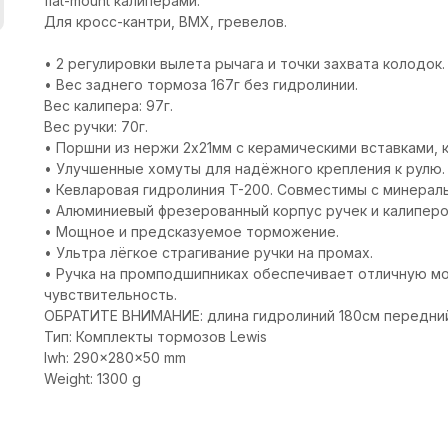
flat-mount калиперами.
Для кросс-кантри, BMX, гревелов.
• 2 регулировки вылета рычага и точки захвата колодок.
• Вес заднего тормоза 167г без гидролинии.
Вес калипера: 97г.
Вес ручки: 70г.
• Поршни из нержи 2x21мм с керамическими вставками, к
• Улучшенные хомуты для надёжного крепления к рулю.
• Кевларовая гидролиния T-200. Совместимы с минерал
• Алюминиевый фрезерованный корпус ручек и калиперо
• Мощное и предсказуемое торможение.
• Ультра лёгкое страгивание ручки на промах.
• Ручка на промподшипниках обеспечивает отличную м
чувствительность.
ОБРАТИТЕ ВНИМАНИЕ: длина гидролиний 180см передний,
Тип: Комплекты тормозов Lewis
lwh: 290x280x50 mm
Weight: 1300 g